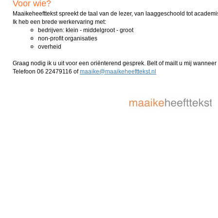
Voor wie?
Maaikeheefttekst spreekt de taal van de lezer, van laaggeschoold tot academi
Ik heb een brede werkervaring met:
๏
bedrijven: klein - middelgroot - groot
๏
non-profit organisaties
๏
overheid
Graag nodig ik u uit voor een oriënterend gesprek. Belt of mailt u mij wanneer 
Telefoon 06 22479116 of
maaike@maaikeheefttekst.nl