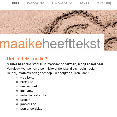
Thuis
Werkwijze
Uw website
Tekst
Over mij
Hebt u tekst nodig?
Maaike heeft tekst voor u. Ik interview, onderzoek, schrijf en redigeer.
Vanuit uw wensen en eisen. Ik lever de tekst die u nodig heeft.
Helder, informatief en gericht op uw doelgroep. Denk aan:
๏
web tekst
๏
brochure
๏
nieuwsbrief
๏
interview
๏
redactioneel artikel
๏
rapport
๏
jaarverslag
๏
personeelsblad